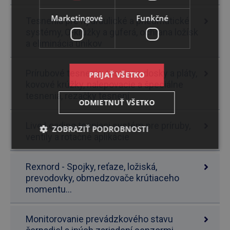
Marketingové
Funkčné
Tesnenia pre hydraulické a pneumatické
systémy, O-krúžky a guferá, ochrana ložísk
a eliminácia únikov
Prírubové tesnenia, tesniace dosky a pláty,
PRIJAŤ VŠETKO
kovové krúžky, nalepovacie a špeciálne
tesnenia, rezačky tesnení
ODMIETNUŤ VŠETKO
Live Loading tesniaci systém pre príruby,
ZOBRAZIŤ PODROBNOSTI
ventily a rotačné aplikácie
Rexnord - Spojky, reťaze, ložiská,
prevodovky, obmedzovače krútiaceho
momentu...
Monitorovanie prevádzkového stavu