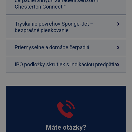
čerpadiel a iných zariadení senzormi
Chesterton Connect™
Tryskanie povrchov Sponge-Jet –
bezprašné pieskovanie
Priemyselné a domáce čerpadlá
IPO podložky skrutiek s indikáciou predpätia
Máte otázky?