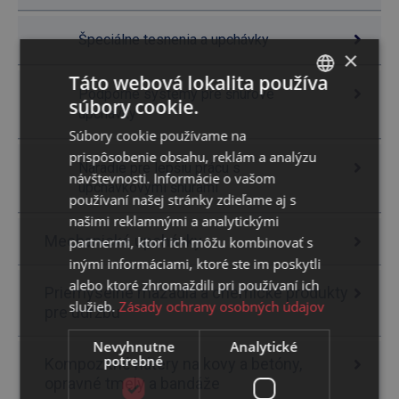
Špeciálne tesnenia a upchávky
×
Táto webová lokalita používa
Podporné systémy pre šnúrové
súbory cookie.
SLOVAK
upchávky
Súbory cookie používame na
ENGLISH
prispôsobenie obsahu, reklám a analýzu
Náradie pre lepšiu prácu s
návštevnosti. Informácie o vašom
upchávkovými šnúrami
používaní našej stránky zdieľame aj s
našimi reklamnými a analytickými
Mechanické upchávky
partnermi, ktorí ich môžu kombinovať s
inými informáciami, ktoré ste im poskytli
alebo ktoré zhromaždili pri používaní ich
Priemyselné mazadlá a chemické produkty
služieb.
Zásady ochrany osobných údajov
pre údržbu
Nevyhnutne
Analytické
potrebné
Kompozitné nátery na kovy a betóny,
opravné tmely a bandáže