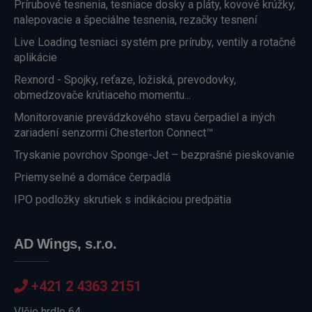
Prírubové tesnenia, tesniace dosky a pláty, kovové krúžky,
nalepovacie a špeciálne tesnenia, rezačky tesnení
Live Loading tesniaci systém pre príruby, ventily a rotačné
aplikácie
Rexnord - Spojky, reťaze, ložiská, prevodovky,
obmedzovače krútiaceho momentu...
Monitorovanie prevádzkového stavu čerpadiel a iných
zariadení senzormi Chesterton Connect™
Tryskanie povrchov Sponge-Jet – bezprašné pieskovanie
Priemyselné a domáce čerpadlá
IPO podložky skrutiek s indikáciou predpätia
AD Wings, s.r.o.
+421 2 4363 2151
Vlčie hrdlo 64