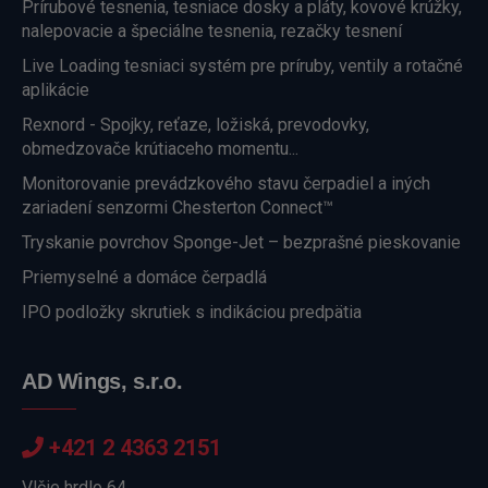
Prírubové tesnenia, tesniace dosky a pláty, kovové krúžky,
nalepovacie a špeciálne tesnenia, rezačky tesnení
Live Loading tesniaci systém pre príruby, ventily a rotačné
aplikácie
Rexnord - Spojky, reťaze, ložiská, prevodovky,
obmedzovače krútiaceho momentu...
Monitorovanie prevádzkového stavu čerpadiel a iných
zariadení senzormi Chesterton Connect™
Tryskanie povrchov Sponge-Jet – bezprašné pieskovanie
Priemyselné a domáce čerpadlá
IPO podložky skrutiek s indikáciou predpätia
AD Wings, s.r.o.
+421 2 4363 2151
Vlčie hrdlo 64