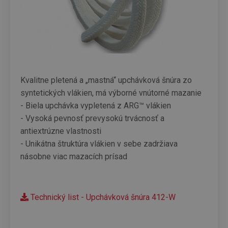
Kvalitne pletená a „mastná“ upchávková šnúra zo
syntetických vlákien, má výborné vnútorné mazanie
- Biela upchávka vypletená z ARG™ vlákien
- Vysoká pevnosť prevysokú trvácnosť a
antiextrúzne vlastnosti
- Unikátna štruktúra vlákien v sebe zadržiava
násobne viac mazacích prísad
Technický list - Upchávková šnúra 412-W