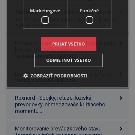
Marketingové
Funkčné
Tesnenia pre hydraulické a pneumatické
systémy, O-krúžky a guferá, ochrana ložísk
a eliminácia únikov
Prírubové tesnenia, tesniace dosky a pláty,
PRIJAŤ VŠETKO
kovové krúžky, nalepovacie a špeciálne
tesnenia, rezačky tesnení
ODMIETNUŤ VŠETKO
Live Loading tesniaci systém pre príruby,
ZOBRAZIŤ PODROBNOSTI
ventily a rotačné aplikácie
Rexnord - Spojky, reťaze, ložiská,
prevodovky, obmedzovače krútiaceho
momentu...
Monitorovanie prevádzkového stavu