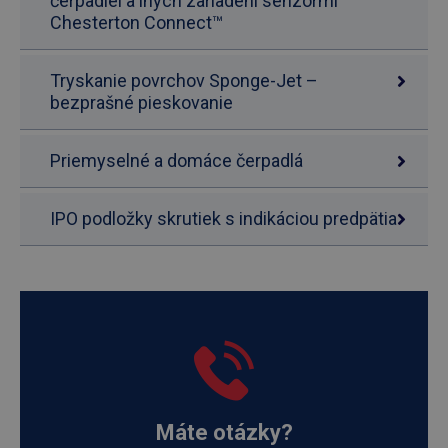
čerpadiel a iných zariadení senzormi
Chesterton Connect™
Tryskanie povrchov Sponge-Jet –
bezprašné pieskovanie
Priemyselné a domáce čerpadlá
IPO podložky skrutiek s indikáciou predpätia
Máte otázky?