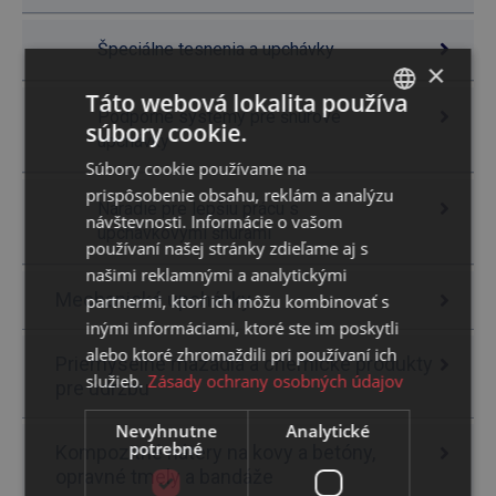
Špeciálne tesnenia a upchávky
×
Táto webová lokalita používa
Podporné systémy pre šnúrové
súbory cookie.
SLOVAK
upchávky
Súbory cookie používame na
ENGLISH
prispôsobenie obsahu, reklám a analýzu
Náradie pre lepšiu prácu s
návštevnosti. Informácie o vašom
upchávkovými šnúrami
používaní našej stránky zdieľame aj s
našimi reklamnými a analytickými
Mechanické upchávky
partnermi, ktorí ich môžu kombinovať s
inými informáciami, ktoré ste im poskytli
alebo ktoré zhromaždili pri používaní ich
Priemyselné mazadlá a chemické produkty
služieb.
Zásady ochrany osobných údajov
pre údržbu
Nevyhnutne
Analytické
potrebné
Kompozitné nátery na kovy a betóny,
opravné tmely a bandáže