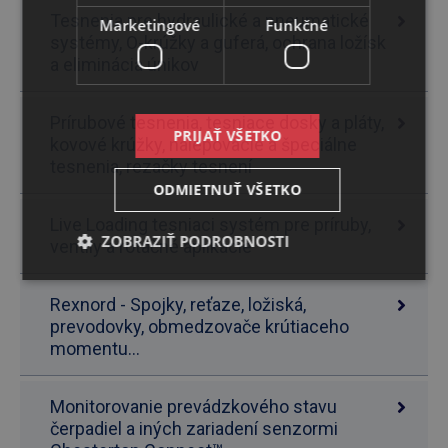
Tesnenia pre hydraulické a pneumatické
Marketingové
Funkčné
systémy, O-krúžky a guferá, ochrana ložísk
a eliminácia únikov
Prírubové tesnenia, tesniace dosky a pláty,
PRIJAŤ VŠETKO
kovové krúžky, nalepovacie a špeciálne
tesnenia, rezačky tesnení
ODMIETNUŤ VŠETKO
Live Loading tesniaci systém pre príruby,
ZOBRAZIŤ PODROBNOSTI
ventily a rotačné aplikácie
Rexnord - Spojky, reťaze, ložiská,
prevodovky, obmedzovače krútiaceho
momentu...
Monitorovanie prevádzkového stavu
čerpadiel a iných zariadení senzormi