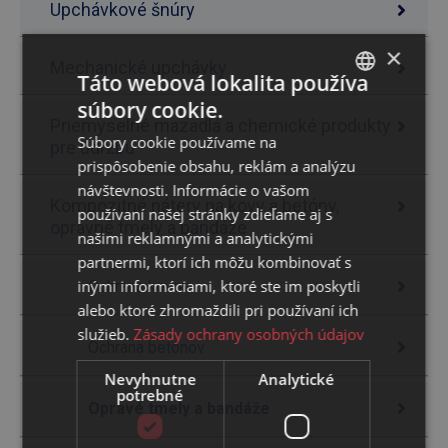
Upchávkové šnúry
×
Mechanické upchávky
Táto webová lokalita používa
súbory cookie.
SLOVAK
Priemyselné mazadlá a chemické produkty
Súbory cookie používame na
pre údržbu
ENGLISH
prispôsobenie obsahu, reklám a analýzu
návštevnosti. Informácie o vašom
Kompozitné nátery na kovy a betóny,
používaní našej stránky zdieľame aj s
opravné tmely a bandáže
našimi reklamnými a analytickými
partnermi, ktorí ich môžu kombinovať s
inými informáciami, ktoré ste im poskytli
Ochrana kovov
alebo ktoré zhromaždili pri používaní ich
služieb.
Zásady ochrany osobných údajov
Ochrana betónov
Nevyhnutne
Analytické
potrebné
Opravé tmely a bandáže