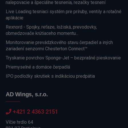
nalepovacie a špeciálne tesnenia, rezačky tesnení
Live Loading tesniaci systém pre príruby, ventily a rotačné
aplikácie
Rexnord - Spojky, reťaze, ložiská, prevodovky,
obmedzovače krútiaceho momentu...
Monitorovanie prevádzkového stavu čerpadiel a iných
zariadení senzormi Chesterton Connect™
Tryskanie povrchov Sponge-Jet – bezprašné pieskovanie
Priemyselné a domáce čerpadlá
IPO podložky skrutiek s indikáciou predpätia
AD Wings, s.r.o.
+421 2 4363 2151
Vlčie hrdlo 64