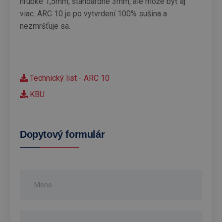
hrúbke 1,5mm, štandardne 3mm, ale môže byť aj
viac. ARC 10 je po vytvrdení 100% sušina a
nezmršťuje sa.
Technický list - ARC 10
KBU
Dopytový formulár