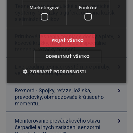
Tesnenia pre hydraulické a pneumatické
Marketingové
Funkčné
systémy, O-krúžky a guferá, ochrana ložísk
a eliminácia únikov
Prírubové tesnenia, tesniace dosky a pláty,
PRIJAŤ VŠETKO
kovové krúžky, nalepovacie a špeciálne
tesnenia, rezačky tesnení
ODMIETNUŤ VŠETKO
Live Loading tesniaci systém pre príruby,
ZOBRAZIŤ PODROBNOSTI
ventily a rotačné aplikácie
Rexnord - Spojky, reťaze, ložiská,
prevodovky, obmedzovače krútiaceho
momentu...
Monitorovanie prevádzkového stavu
čerpadiel a iných zariadení senzormi