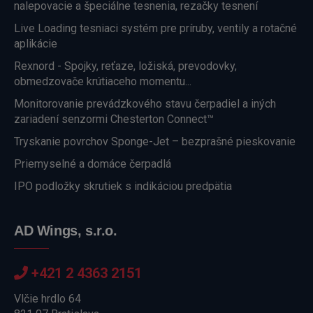
nalepovacie a špeciálne tesnenia, rezačky tesnení
Live Loading tesniaci systém pre príruby, ventily a rotačné
aplikácie
Rexnord - Spojky, reťaze, ložiská, prevodovky,
obmedzovače krútiaceho momentu...
Monitorovanie prevádzkového stavu čerpadiel a iných
zariadení senzormi Chesterton Connect™
Tryskanie povrchov Sponge-Jet – bezprašné pieskovanie
Priemyselné a domáce čerpadlá
IPO podložky skrutiek s indikáciou predpätia
AD Wings, s.r.o.
+421 2 4363 2151
Vlčie hrdlo 64