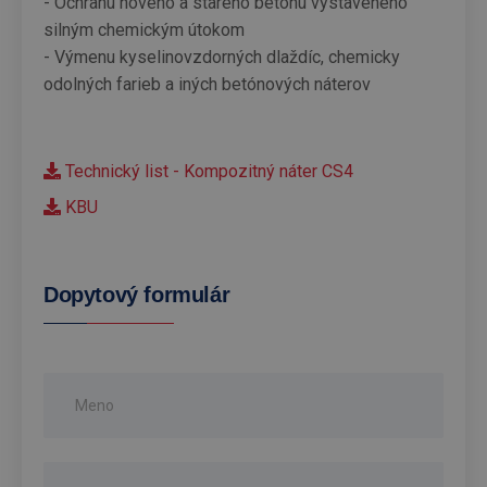
- Ochranu nového a starého betónu vystaveného
silným chemickým útokom
- Výmenu kyselinovzdorných dlaždíc, chemicky
odolných farieb a iných betónových náterov
Technický list - Kompozitný náter CS4
KBU
Dopytový formulár