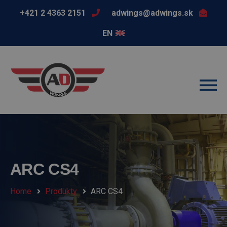
+421 2 4363 2151
adwings@adwings.sk
EN
ARC CS4
Home
Produkty
ARC CS4