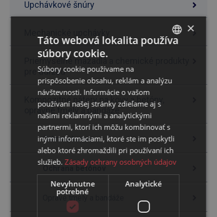
Upchávkové šnúry
×
Mechanické upchávky
Táto webová lokalita používa
súbory cookie.
SLOVAK
Priemyselné mazadlá a chemické produkty
Súbory cookie používame na
pre údržbu
ENGLISH
prispôsobenie obsahu, reklám a analýzu
návštevnosti. Informácie o vašom
Kompozitné nátery na kovy a betóny,
používaní našej stránky zdieľame aj s
opravné tmely a bandáže
našimi reklamnými a analytickými
partnermi, ktorí ich môžu kombinovať s
inými informáciami, ktoré ste im poskytli
Ochrana kovov
alebo ktoré zhromaždili pri používaní ich
služieb.
Zásady ochrany osobných údajov
Ochrana betónov
Nevyhnutne
Analytické
potrebné
Opravé tmely a bandáže