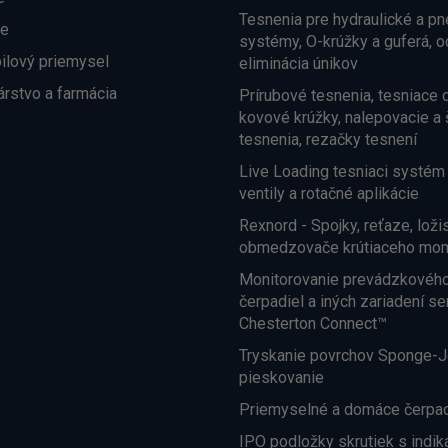
Tesnenia pre hydraulické a p
ne
systémy, O-krúžky a guferá, o
ilový priemysel
eliminácia únikov
árstvo a farmácia
Prírubové tesnenia, tesniace d
kovové krúžky, nalepovacie a 
tesnenia, rezačky tesnení
Live Loading tesniaci systém 
ventily a rotačné aplikácie
Rexnord - Spojky, reťaze, loži
obmedzovače krútiaceho mome
Monitorovanie prevádzkového
čerpadiel a iných zariadení s
Chesterton Connect™
Tryskanie povrchov Sponge-J
pieskovanie
Priemyselné a domáce čerpa
IPO podložky skrutiek s indik