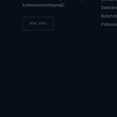
konkurencieschopnejší.
Elektrár
Automob
Viac Info
Potravin