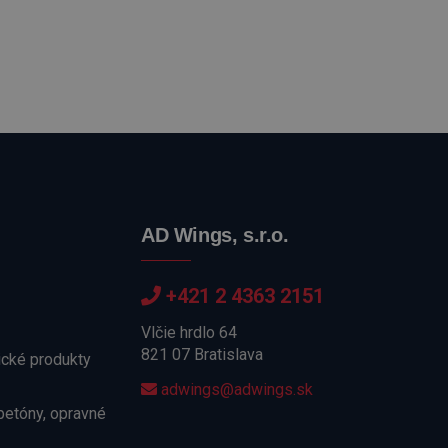
AD Wings, s.r.o.
+421 2 4363 2151
Vlčie hrdlo 64
821 07 Bratislava
cké produkty
adwings@adwings.sk
betóny, opravné