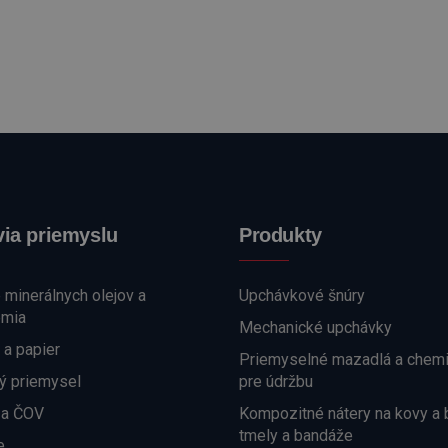
ia priemyslu
Produkty
e minerálnych olejov a
Upchávkové šnúry
émia
Mechanické upchávky
 a papier
Priemyselné mazadlá a chemi
ý priemysel
pre údržbu
 a ČOV
Kompozitné nátery na kovy a 
tmely a bandáže
e