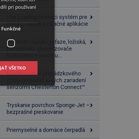
ENGLISH
ili pri používaní
Live Loading tesniaci systém pre
príruby, ventily a rotačné aplikácie
Funkčné
Rexnord - Spojky, reťaze, ložiská,
prevodovky, obmedzovače
krútiaceho momentu...
JAŤ VŠETKO
Monitorovanie prevádzkového
stavu čerpadiel a iných zariadení
senzormi Chesterton Connect™
Tryskanie povrchov Sponge-Jet –
bezprašné pieskovanie
Priemyselné a domáce čerpadlá