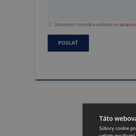
Odoslaním formulára súhlasím so
spracov
POSLAŤ
Táto webová
Súbory cookie po
vašom používaní n