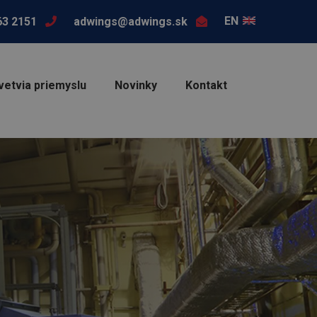
EN
63 2151
adwings@adwings.sk
vetvia priemyslu
Novinky
Kontakt