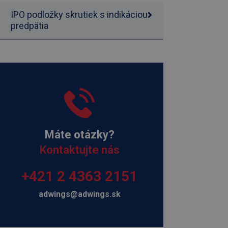
IPO podložky skrutiek s indikáciou
predpätia
Máte otázky?
Kontaktujte nás
+421 2 4363 2151
adwings@adwings.sk