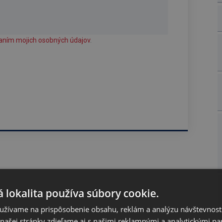
aním mojich osobných údajov
.
 lokalita používa súbory cookie.
užívame na prispôsobenie obsahu, reklám a analýzu návštevnosti
ašej stránky zdieľame aj s našimi reklamnými a analytickými par