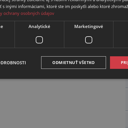
 inými informáciami, ktoré ste im poskytli alebo ktoré zhromažd
y ochrany osobných údajov
ne
Analytické
Marketingové
ODROBNOSTI
ODMIETNUŤ VŠETKO
PRI