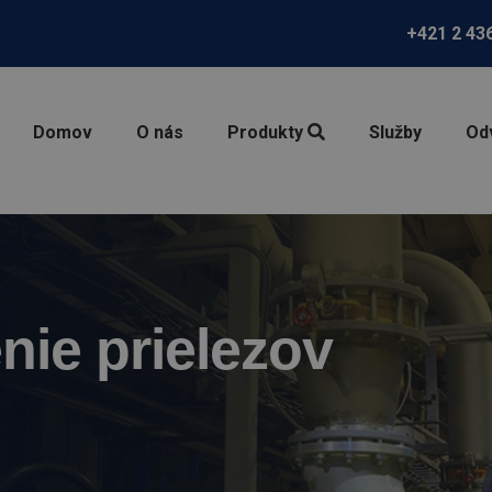
+421 2 43
Domov
O nás
Produkty
Služby
Od
nie prielezov