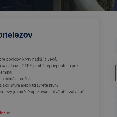
prielezov
re poklopy, kryty nádrží a veká.
cia na báze PTFE ju robí nepriepustnou pre
emikálií
lexibilná a pružná
á ako šnúra alebo uzavreté kruhy
prielezy je možné opakovane otvárať a zatvárať
elezov