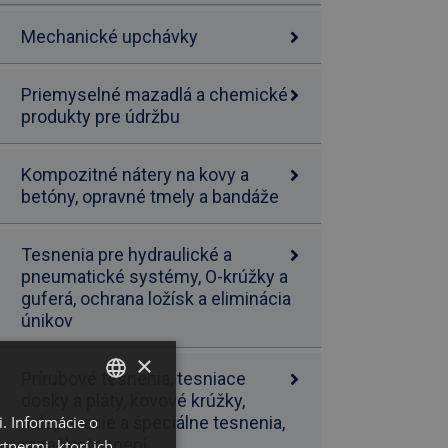
Mechanické upchávky
Priemyselné mazadlá a chemické
produkty pre údržbu
Kompozitné nátery na kovy a
betóny, opravné tmely a bandáže
Tesnenia pre hydraulické a
pneumatické systémy, O-krúžky a
guferá, ochrana ložísk a eliminácia
únikov
×
Prírubové tesnenia, tesniace
dosky a pláty, kovové krúžky,
. Informácie o
SLOVAK
nalepovacie a špeciálne tesnenia,
rezačky tesnení
tnermi, ktorí ich