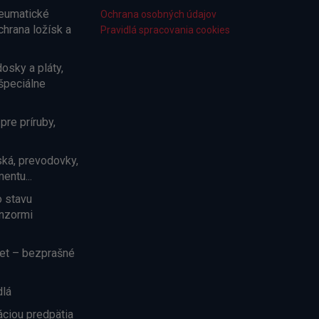
neumatické
Ochrana osobných údajov
chrana ložísk a
Pravidlá spracovania cookies
osky a pláty,
špeciálne
pre príruby,
ská, prevodovky,
ntu...
 stavu
enzormi
et – bezprašné
dlá
áciou predpätia