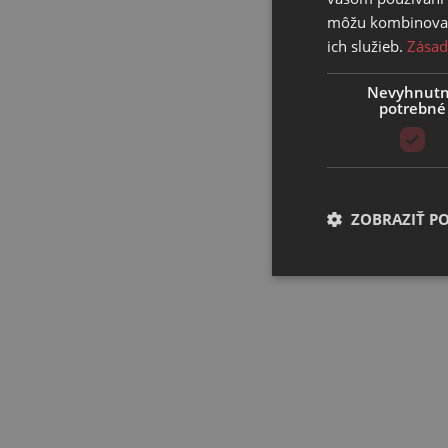
môžu kombinovať s
ich služieb.
Zásad
Nevyhnut
potrebné
ZOBRAZIŤ P