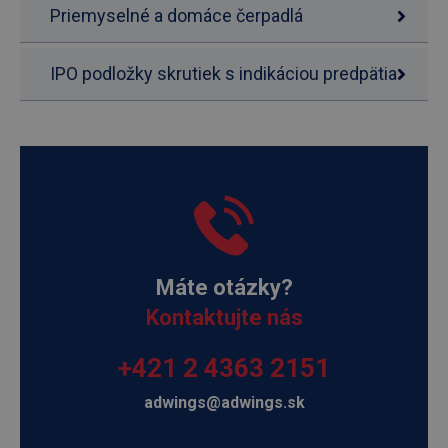
Priemyselné a domáce čerpadlá
IPO podložky skrutiek s indikáciou predpätia
Máte otázky?
Kontaktujte nás
+421 2 4363 2151
adwings@adwings.sk