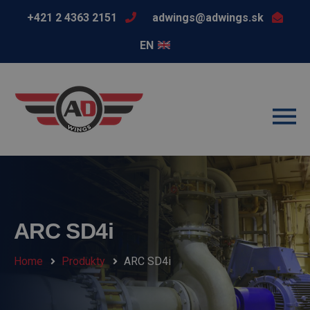
+421 2 4363 2151
adwings@adwings.sk
EN
ARC SD4i
Home
Produkty
ARC SD4i