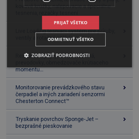
kovové krúžky, nalepovacie a špeciálne
tesnenia, rezačky tesnení
PRIJAŤ VŠETKO
Live Loading tesniaci systém pre príruby,
ventily a rotačné aplikácie
ODMIETNUŤ VŠETKO
ZOBRAZIŤ PODROBNOSTI
Rexnord - Spojky, reťaze, ložiská,
prevodovky, obmedzovače krútiaceho
momentu...
Monitorovanie prevádzkového stavu
čerpadiel a iných zariadení senzormi
Chesterton Connect™
Tryskanie povrchov Sponge-Jet –
bezprašné pieskovanie