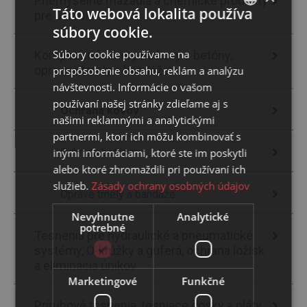
Priemyselné mazadlá a chemické produkty
Táto webová lokalita používa
pre údržbu
súbory cookie.
SLOVAK
Súbory cookie používame na
Kompozitné nátery na kovy a betóny,
ENGLISH
opravné tmely a bandáže
prispôsobenie obsahu, reklám a analýzu
návštevnosti. Informácie o vašom
používaní našej stránky zdieľame aj s
Ochrana kovov
našimi reklamnými a analytickými
partnermi, ktorí ich môžu kombinovať s
inými informáciami, ktoré ste im poskytli
Ochrana betónov
alebo ktoré zhromaždili pri používaní ich
služieb.
Zásady ochrany osobných údajov
Opravé tmely a bandáže
Nevyhnutne
Analytické
potrebné
Tesnenia pre hydraulické a pneumatické
systémy, O-krúžky a guferá, ochrana ložísk
a eliminácia únikov
Marketingové
Funkčné
Prírubové tesnenia, tesniace dosky a pláty,