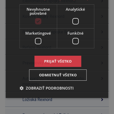
Elastomérové spojky Rexnord
Nevyhnutne
Analytické
potrebné
Kovové spojky Rexnord
Príslušenstvo k spojke Rexnord
Marketingové
Funkčné
Reťaze Rexnord
PRIJAŤ VŠETKO
Prevodovky Rexnord
ODMIETNUŤ VŠETKO
Autogard obmedzovače krútiaceho
momentu
ZOBRAZIŤ PODROBNOSTI
Ložiská Rexnord