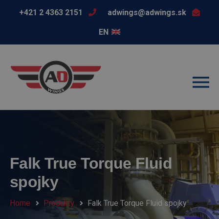
+421 2 4363 2151
adwings@adwings.sk
EN
Falk True Torque Fluid
spojky
Home
Produkty
Falk True Torque Fluid spojky