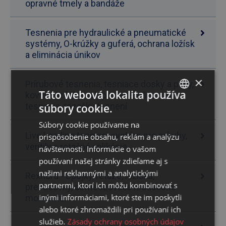
opravné tmely a bandáže
Tesnenia pre hydraulické a pneumatické
systémy, O-krúžky a guferá, ochrana ložísk
a eliminácia únikov
×
Prírubové tesnenia, tesniace dosky a pláty,
Táto webová lokalita používa
kovové krúžky, nalepovacie a špeciálne
tesnenia, rezačky tesnení
súbory cookie.
SLOVAK
Súbory cookie používame na
ENGLISH
Live Loading tesniaci systém pre príruby,
prispôsobenie obsahu, reklám a analýzu
ventily a rotačné aplikácie
návštevnosti. Informácie o vašom
používaní našej stránky zdieľame aj s
našimi reklamnými a analytickými
Rexnord - Spojky, reťaze, ložiská,
partnermi, ktorí ich môžu kombinovať s
prevodovky, obmedzovače krútiaceho
inými informáciami, ktoré ste im poskytli
momentu...
alebo ktoré zhromaždili pri používaní ich
služieb.
Zásady ochrany osobných údajov