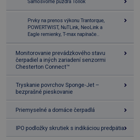
Samosvorné puzdrá Tollok
Prvky na prenos výkonu Trantorque,
POWERTWIST, NuTLink, NeoLink a
Eagle remienky, T-max napínače...
Monitorovanie prevádzkového stavu
čerpadiel a iných zariadení senzormi
Chesterton Connect™
Tryskanie povrchov Sponge-Jet –
bezprašné pieskovanie
Priemyselné a domáce čerpadlá
IPO podložky skrutiek s indikáciou predpätia