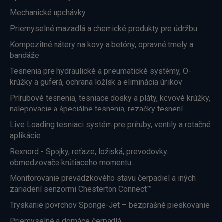
Mechanické upchávky
Priemyselné mazadlá a chemické produkty pre údržbu
Kompozitné nátery na kovy a betóny, opravné tmely a
bandáže
Tesnenia pre hydraulické a pneumatické systémy, O-
krúžky a guferá, ochrana ložísk a eliminácia únikov
Prírubové tesnenia, tesniace dosky a pláty, kovové krúžky,
nalepovacie a špeciálne tesnenia, rezačky tesnení
Live Loading tesniaci systém pre príruby, ventily a rotačné
aplikácie
Rexnord - Spojky, reťaze, ložiská, prevodovky,
obmedzovače krútiaceho momentu...
Monitorovanie prevádzkového stavu čerpadiel a iných
zariadení senzormi Chesterton Connect™
Tryskanie povrchov Sponge-Jet – bezprašné pieskovanie
Priemyselné a domáce čerpadlá