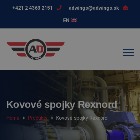
+421 2 4363 2151
adwings@adwings.sk
EN
Kovové spojky Rexnord
Home
Produkty
Kovové spojky Rexnord