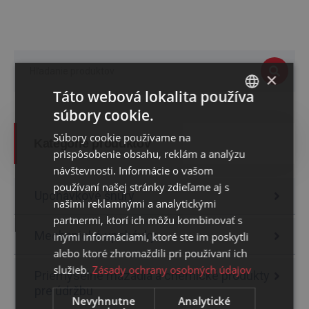
×
Táto webová lokalita používa
súbory cookie.
SLOVAK
Súbory cookie používame na
ENGLISH
Kategórie produktov
prispôsobenie obsahu, reklám a analýzu
návštevnosti. Informácie o vašom
používaní našej stránky zdieľame aj s
Upchávkové šnúry
našimi reklamnými a analytickými
partnermi, ktorí ich môžu kombinovať s
Mechanické upchávky
inými informáciami, ktoré ste im poskytli
alebo ktoré zhromaždili pri používaní ich
služieb.
Zásady ochrany osobných údajov
Priemyselné mazadlá a chemické produkty
pre údržbu
Nevyhnutne
Analytické