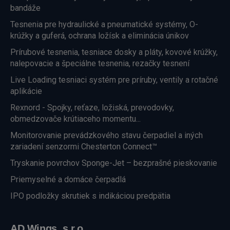
bandáže
Tesnenia pre hydraulické a pneumatické systémy, O-
krúžky a guferá, ochrana ložísk a eliminácia únikov
Prírubové tesnenia, tesniace dosky a pláty, kovové krúžky,
nalepovacie a špeciálne tesnenia, rezačky tesnení
Live Loading tesniaci systém pre príruby, ventily a rotačné
aplikácie
Rexnord - Spojky, reťaze, ložiská, prevodovky,
obmedzovače krútiaceho momentu...
Monitorovanie prevádzkového stavu čerpadiel a iných
zariadení senzormi Chesterton Connect™
Tryskanie povrchov Sponge-Jet – bezprašné pieskovanie
Priemyselné a domáce čerpadlá
IPO podložky skrutiek s indikáciou predpätia
AD Wings, s.r.o.