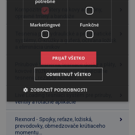
potrebné
Kompozitné nátery na kovy a betóny,
opravné tmely a bandáže
Marketingové
Funkčné
Tesnenia pre hydraulické a pneumatické
systémy, O-krúžky a guferá, ochrana ložísk
a eliminácia únikov
PRIJAŤ VŠETKO
Prírubové tesnenia, tesniace dosky a pláty,
kovové krúžky, nalepovacie a špeciálne
ODMIETNUŤ VŠETKO
tesnenia, rezačky tesnení
ZOBRAZIŤ PODROBNOSTI
Live Loading tesniaci systém pre príruby,
ventily a rotačné aplikácie
Rexnord - Spojky, reťaze, ložiská,
prevodovky, obmedzovače krútiaceho
momentu...