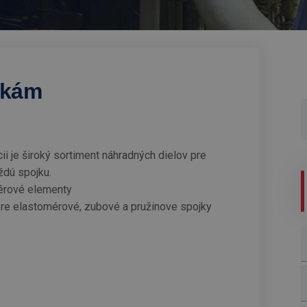
jkám
ii je široký sortiment náhradných dielov pre
ždú spojku.
érové elementy
pre elastomérové, zubové a pružinove spojky