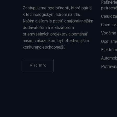
Rafinéri
Zastupujeme spoločnosti, ktoré patria
petroch
k technologickým lídrom na trhu.
Celulóza
Našim cieľom je patriť k najkvalitnejším
Chemick
dodávateľom a realizátorom
Vodárne
priemyselných projektov a pomáhať
našim zákazníkom byť efektívnejší a
Oceliarn
konkurencieschopnejší.
Elektrár
Automob
Viac Info
Potravin