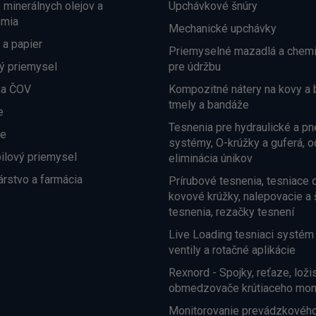
e minerálnych olejov a
Upchávkové šnúry
émia
Mechanické upchávky
 a papier
Priemyselné mazadlá a chemi
ý priemysel
pre údržbu
 a ČOV
Kompozitné nátery na kovy a 
tmely a bandáže
e
Tesnenia pre hydraulické a p
ne
systémy, O-krúžky a guferá, o
ilový priemysel
eliminácia únikov
árstvo a farmácia
Prírubové tesnenia, tesniace d
kovové krúžky, nalepovacie a 
tesnenia, rezačky tesnení
Live Loading tesniaci systém 
ventily a rotačné aplikácie
Rexnord - Spojky, reťaze, loži
obmedzovače krútiaceho mome
Monitorovanie prevádzkového