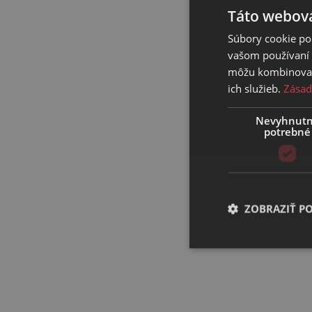
Táto webová
Súbory cookie po
vašom používaní n
môžu kombinovať s
ich služieb.
Zásad
Nevyhnut
potrebné
ZOBRAZIŤ P