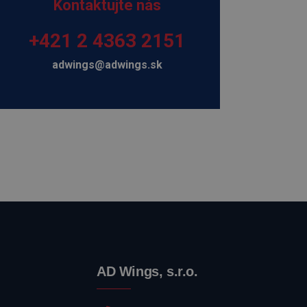
Kontaktujte nás
+421 2 4363 2151
adwings@adwings.sk
AD Wings, s.r.o.