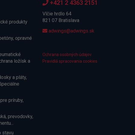
+421 2 4363 2151
Vlčie hrdlo 64
821 07 Bratislava
cké produkty
adwings@adwings.sk
betóny, opravné
neumatické
Ochrana osobných údajov
chrana ložísk a
Pravidlá spracovania cookies
osky a pláty,
špeciálne
pre príruby,
ská, prevodovky,
ntu...
 stavu