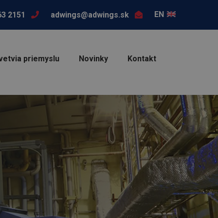
EN
63 2151
adwings@adwings.sk
vetvia priemyslu
Novinky
Kontakt