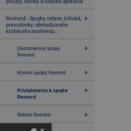
príruby, ventily a rotačné aplikácie
Rexnord - Spojky, reťaze, ložiská,
prevodovky, obmedzovače
krútiaceho momentu...
Elastomérové spojky
Rexnord
Kovové spojky Rexnord
Príslušenstvo k spojke
Rexnord
Reťaze Rexnord
×