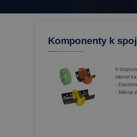
Komponenty k spo
K dispozíc
takmer ka
- Elastom
- Náboje 