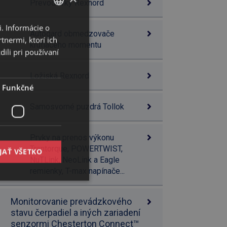
Prevodovky Rexnord
. Informácie o
SLOVAK
Autogard obmedzovače
tnermi, ktorí ich
ENGLISH
krútiaceho momentu
ili pri používaní
Ložiská Rexnord
Funkčné
Samosvorné puzdrá Tollok
Prvky na prenos výkonu
Trantorque, POWERTWIST,
JAŤ VŠETKO
NuTLink, NeoLink a Eagle
remienky, T-max napínače...
Monitorovanie prevádzkového
stavu čerpadiel a iných zariadení
senzormi Chesterton Connect™