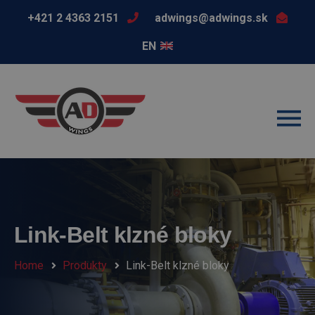
+421 2 4363 2151
adwings@adwings.sk
EN
Link-Belt klzné bloky
Home
Produkty
Link-Belt klzné bloky