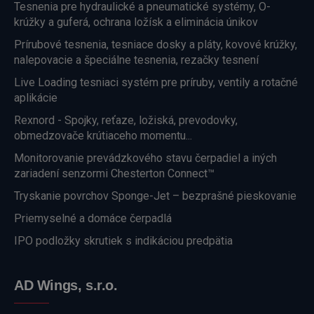
Tesnenia pre hydraulické a pneumatické systémy, O-
krúžky a guferá, ochrana ložísk a eliminácia únikov
Prírubové tesnenia, tesniace dosky a pláty, kovové krúžky,
nalepovacie a špeciálne tesnenia, rezačky tesnení
Live Loading tesniaci systém pre príruby, ventily a rotačné
aplikácie
Rexnord - Spojky, reťaze, ložiská, prevodovky,
obmedzovače krútiaceho momentu...
Monitorovanie prevádzkového stavu čerpadiel a iných
zariadení senzormi Chesterton Connect™
Tryskanie povrchov Sponge-Jet – bezprašné pieskovanie
Priemyselné a domáce čerpadlá
IPO podložky skrutiek s indikáciou predpätia
AD Wings, s.r.o.