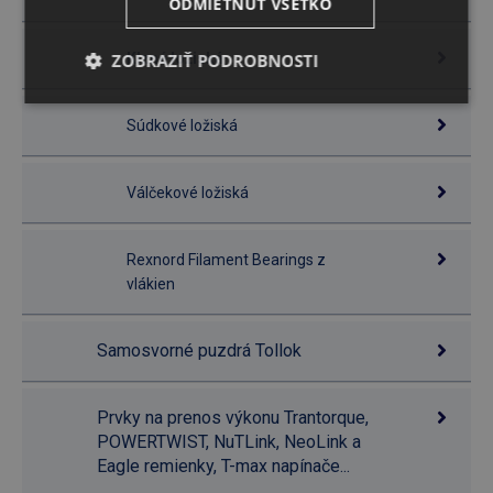
ODMIETNUŤ VŠETKO
ZOBRAZIŤ PODROBNOSTI
Klzné ložiská
Súdkové ložiská
Válčekové ložiská
Rexnord Filament Bearings z
vlákien
Samosvorné puzdrá Tollok
Prvky na prenos výkonu Trantorque,
POWERTWIST, NuTLink, NeoLink a
Eagle remienky, T-max napínače...