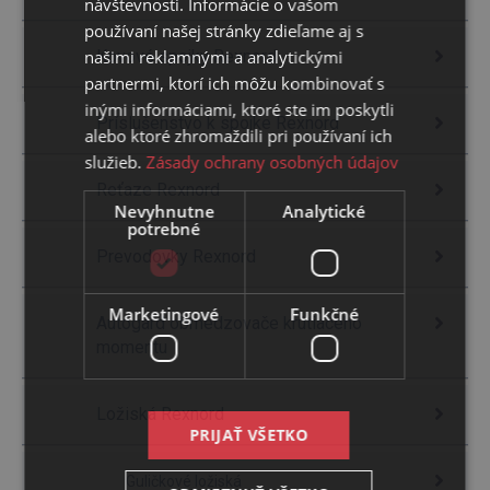
návštevnosti. Informácie o vašom
používaní našej stránky zdieľame aj s
našimi reklamnými a analytickými
Kovové spojky Rexnord
partnermi, ktorí ich môžu kombinovať s
inými informáciami, ktoré ste im poskytli
Príslušenstvo k spojke Rexnord
alebo ktoré zhromaždili pri používaní ich
služieb.
Zásady ochrany osobných údajov
Reťaze Rexnord
Nevyhnutne
Analytické
potrebné
Prevodovky Rexnord
Marketingové
Funkčné
Autogard obmedzovače krútiaceho
momentu
Ložiská Rexnord
PRIJAŤ VŠETKO
Guličkové ložiská