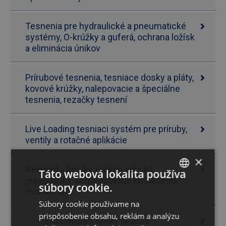
Tesnenia pre hydraulické a pneumatické
systémy, O-krúžky a guferá, ochrana ložísk
a eliminácia únikov
Prírubové tesnenia, tesniace dosky a pláty,
kovové krúžky, nalepovacie a špeciálne
tesnenia, rezačky tesnení
Live Loading tesniaci systém pre príruby,
ventily a rotačné aplikácie
×
Rexnord - Spojky, reťaze, ložiská,
Táto webová lokalita používa
prevodovky, obmedzovače krútiaceho
súbory cookie.
SLOVAK
momentu...
Súbory cookie používame na
ENGLISH
prispôsobenie obsahu, reklám a analýzu
Elastomérové spojky Rexnord