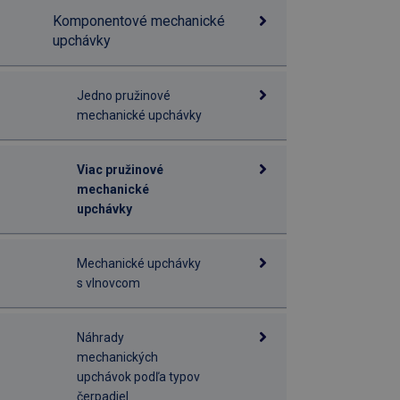
Komponentové mechanické
upchávky
Jedno pružinové
mechanické upchávky
Viac pružinové
mechanické
upchávky
Mechanické upchávky
s vlnovcom
Náhrady
mechanických
upchávok podľa typov
čerpadiel