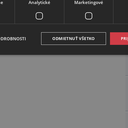
ne
Analytické
Marketingové
ODROBNOSTI
ODMIETNUŤ VŠETKO
PRI