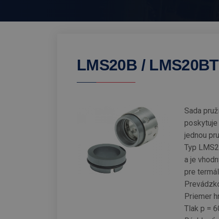
LMS20B / LMS20BT
Sada pruží
poskytuje
jednou pru
Typ LMS20
a je vhod
pre termál
Prevádzko
Priemer h
Tlak p = 