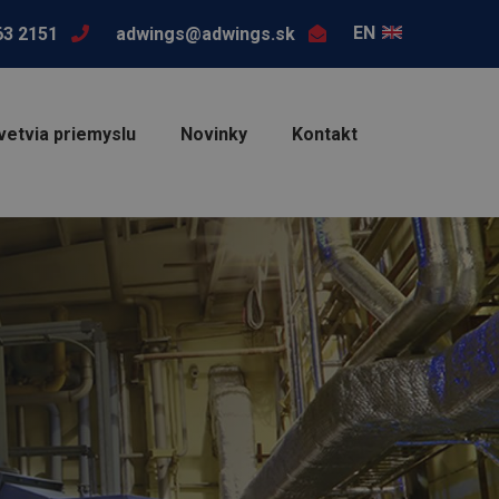
EN
63 2151
adwings@adwings.sk
vetvia priemyslu
Novinky
Kontakt