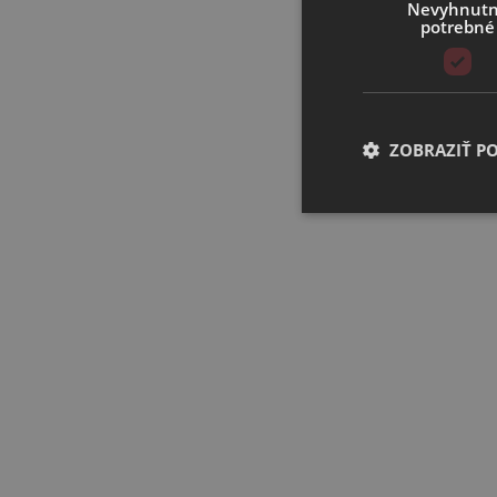
Nevyhnut
potrebné
ZOBRAZIŤ P