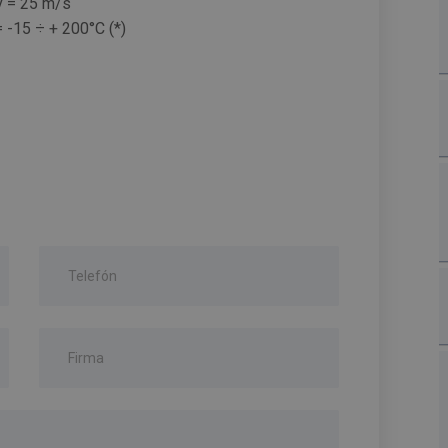
v = 25 m/s
= -15 ÷ + 200°C (*)