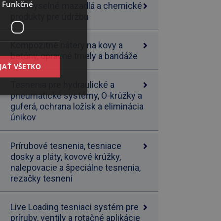
Funkčné
Priemyselné mazadlá a chemické
produkty pre údržbu
Kompozitné nátery na kovy a
betóny, opravné tmely a bandáže
JAŤ VŠETKO
Tesnenia pre hydraulické a
pneumatické systémy, O-krúžky a
guferá, ochrana ložísk a eliminácia
únikov
Prírubové tesnenia, tesniace
dosky a pláty, kovové krúžky,
nalepovacie a špeciálne tesnenia,
rezačky tesnení
Live Loading tesniaci systém pre
príruby, ventily a rotačné aplikácie