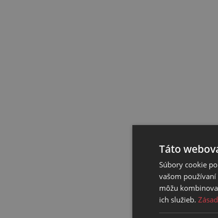
Táto webová
Súbory cookie po
vašom používaní n
môžu kombinovať s
ich služieb.
Zásad