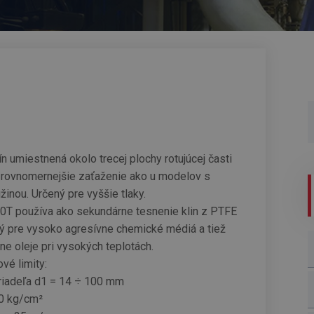
n umiestnená okolo trecej plochy rotujúcej časti
 rovnomernejšie zaťaženie ako u modelov s
žinou. Určený pre vyššie tlaky.
T používa ako sekundárne tesnenie klin z PTFE
ný pre vysoko agresívne chemické médiá a tiež
ne oleje pri vysokých teplotách.
vé limity:
riadeľa d1 = 14 ÷ 100 mm
60 kg/cm²