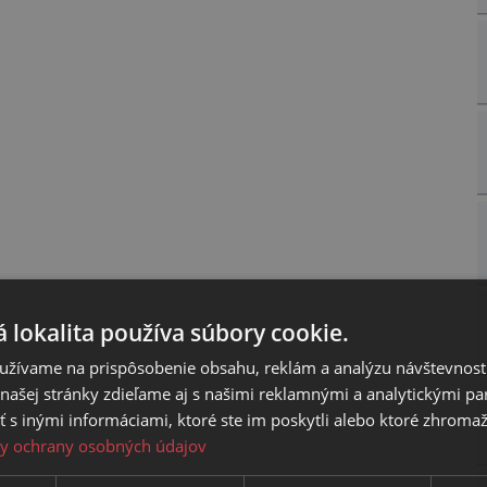
 lokalita používa súbory cookie.
užívame na prispôsobenie obsahu, reklám a analýzu návštevnosti
ašej stránky zdieľame aj s našimi reklamnými a analytickými par
 inými informáciami, ktoré ste im poskytli alebo ktoré zhromažd
y ochrany osobných údajov