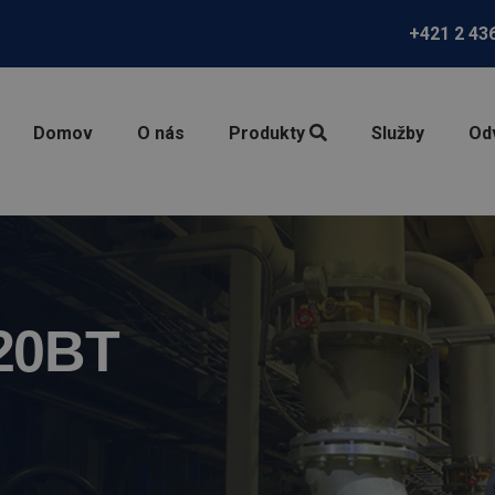
+421 2 43
Domov
O nás
Produkty
Služby
Od
20BT