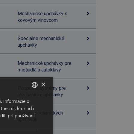
Mechanické upchávky s
kovovým vlnovcom
Špeciálne mechanické
upchávky
Mechanické upchávky pre
miešadlá a autoklávy
×
Podporné systémy pre
mechanické upchávky
. Informácie o
SLOVAK
tnermi, ktorí ich
ENGLISH
Opravy mechanických
ili pri používaní
upchávok