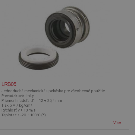
LRB05
Jednoduchá mechanická upchávka pre všeobecné použitie.
Prevádzkové limity:
Priemer hriadeľa d1 = 12 ÷ 25,4 mm
Tlak p = 7 kg/cm²
Rýchlosť v = 10 m/s
Teplota t = -20 ÷ 100°C (*)
Viac ...