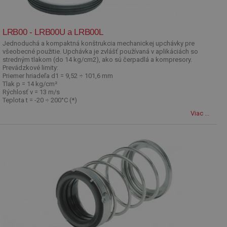
LRB00 - LRB00U a LRB00L
Jednoduchá a kompaktná konštrukcia mechanickej upchávky pre
všeobecné použitie. Upchávka je zvlášť používaná v aplikáciách so
stredným tlakom (do 14 kg/cm2), ako sú čerpadlá a kompresory.
Prevádzkové limity:
Priemer hriadeľa d1 = 9,52 ÷ 101,6 mm
Tlak p = 14 kg/cm²
Rýchlosť v = 13 m/s
Teplota t = -20 ÷ 200°C (*)
Viac ...