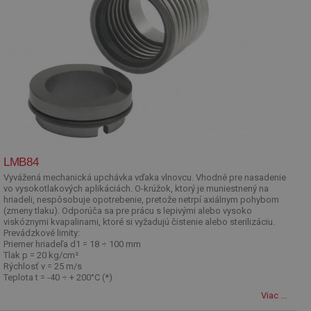
LMB84
Vyvážená mechanická upchávka vďaka vlnovcu. Vhodné pre nasadenie
vo vysokotlakových aplikáciách. O-krúžok, ktorý je muniestnený na
hriadeli, nespôsobuje opotrebenie, pretože netrpí axiálnym pohybom
(zmeny tlaku). Odporúča sa pre prácu s lepivými alebo vysoko
viskóznymi kvapalinami, ktoré si vyžadujú čistenie alebo sterilizáciu.
Prevádzkové limity:
Priemer hriadeľa d1 = 18 ÷ 100 mm
Tlak p = 20 kg/cm²
Rýchlosť v = 25 m/s
Teplota t = -40 ÷ + 200°C (*)
Viac ...