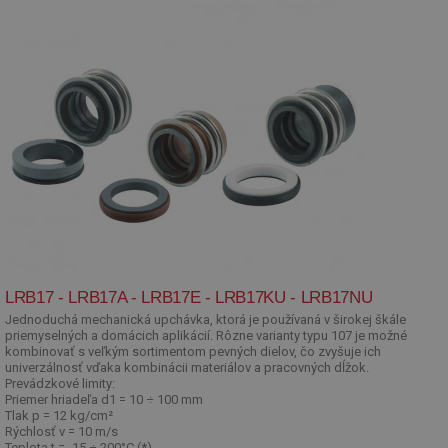
LRB17 - LRB17A - LRB17E - LRB17KU - LRB17NU
Jednoduchá mechanická upchávka, ktorá je používaná v širokej škále
priemyselných a domácich aplikácií. Rôzne varianty typu 107 je možné
kombinovať s veľkým sortimentom pevných dielov, čo zvyšuje ich
univerzálnosť vďaka kombinácii materiálov a pracovných dĺžok.
Prevádzkové limity:
Priemer hriadeľa d1 = 10 ÷ 100 mm
Tlak p = 12 kg/cm²
Rýchlosť v = 10 m/s
Teplota t = -15 ÷ 200°C (*)