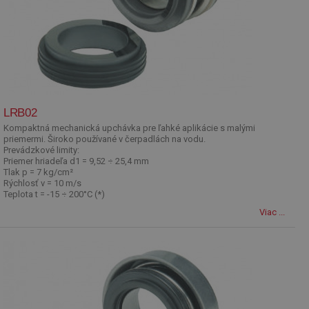
LRB02
Kompaktná mechanická upchávka pre ľahké aplikácie s malými
priemermi. Široko používané v čerpadlách na vodu.
Prevádzkové limity:
Priemer hriadeľa d1 = 9,52 ÷ 25,4 mm
Tlak p = 7 kg/cm²
Rýchlosť v = 10 m/s
Teplota t = -15 ÷ 200°C (*)
Viac ...