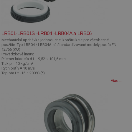
LRB01-LRB01S -LRB04 -LRB04A a LRB06
Mechanická upchávka jednoduchej konštrukcie pre všeobecné
použitie. Typ LRB04 / LRB04A sú štandardizované modely podľa EN
12756 (KU)
Prevádzkové limity:
Priemer hriadeľa d1 = 9,52 ÷ 101,6 mm
Tlak p = 10 kg/cm²
Rýchlosť v = 10 m/s
Teplota t = -15 ÷ 200°C (*)
Viac ...