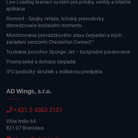
Live Loading tesniaci systém pre príruby, ventily a rotačné
aplikácie
Rexnord - Spojky, reťaze, ložiská, prevodovky,
obmedzovače krútiaceho momentu...
Monitorovanie prevádzkového stavu čerpadiel a iných
zariadení senzormi Chesterton Connect™
Tryskanie povrchov Sponge-Jet – bezprašné pieskovanie
Priemyselné a domáce čerpadlá
IPO podložky skrutiek s indikáciou predpätia
AD Wings, s.r.o.
+421 2 4363 2151
Vlčie hrdlo 64
821 07 Bratislava