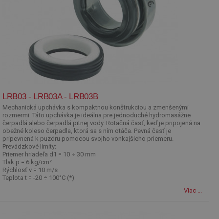
LRB03 - LRB03A - LRB03B
Mechanická upchávka s kompaktnou konštrukciou a zmenšenými
rozmermi. Táto upchávka je ideálna pre jednoduché hydromasážne
čerpadlá alebo čerpadlá pitnej vody. Rotačná časť, keď je pripojená na
obežné koleso čerpadla, ktorá sa s ním otáča. Pevná časť je
pripevnená k puzdru pomocou svojho vonkajšieho priemeru.
Prevádzkové limity:
Priemer hriadeľa d1 = 10 ÷ 30 mm
Tlak p = 6 kg/cm²
Rýchlosť v = 10 m/s
Teplota t = -20 ÷ 100°C (*)
Viac ...