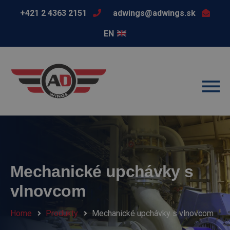
+421 2 4363 2151
adwings@adwings.sk
EN
Mechanické upchávky s
vlnovcom
Home
Produkty
Mechanické upchávky s vlnovcom