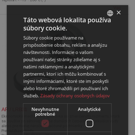
Viac ...
×
Táto webová lokalita používa
súbory cookie.
SLOVAK
Súbory cookie používame na
ENGLISH
prispôsobenie obsahu, reklám a analýzu
návštevnosti. Informácie o vašom
používaní našej stránky zdieľame aj s
našimi reklamnými a analytickými
partnermi, ktorí ich môžu kombinovať s
inými informáciami, ktoré ste im poskytli
alebo ktoré zhromaždili pri používaní ich
služieb.
Zásady ochrany osobných údajov
Nevyhnutne
Analytické
AR / LRB31
potrebné
Ekonomická mechanická upchávka so zmenšenými rozmermi, ktorá
sa používa pri sériovej výrobe domácich čerpadiel, recirkulácii vody
alebo pre menej náročné pracovné podmienky.
Prevádzkové limity: