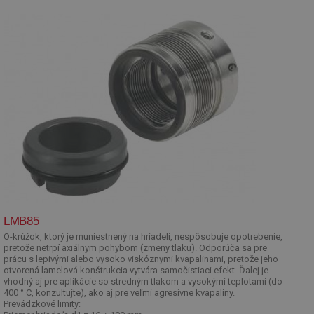
LMB85
O-krúžok, ktorý je muniestnený na hriadeli, nespôsobuje opotrebenie,
pretože netrpí axiálnym pohybom (zmeny tlaku). Odporúča sa pre
prácu s lepivými alebo vysoko viskóznymi kvapalinami, pretože jeho
otvorená lamelová konštrukcia vytvára samočistiaci efekt. Ďalej je
vhodný aj pre aplikácie so stredným tlakom a vysokými teplotami (do
400 ° C, konzultujte), ako aj pre veľmi agresívne kvapaliny.
Prevádzkové limity: