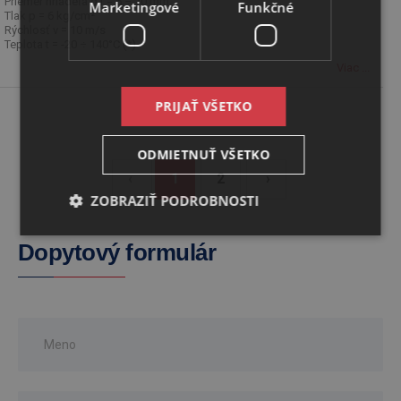
Priemer hriadeľa d1 = 6 ÷ 70 mm
Marketingové
Funkčné
Tlak p = 6 kg/cm²
Rýchlosť v = 10 m/s
Teplota t = -20 ÷ 140°C (*)
Viac ...
PRIJAŤ VŠETKO
ODMIETNUŤ VŠETKO
‹
1
2
›
ZOBRAZIŤ PODROBNOSTI
Dopytový formulár