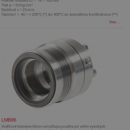
Priemer hriadeľa d1 = 16 ÷ 100 mm
Tlak p = 20 kg/cm²
Rýchlosť v = 25 m/s
Teplota t = -40 ÷ + 200°C (*) do 400°C so špeciálnou konštrukciou (**)
Viac ...
LMB86
Grafitové tesnenie klinov umožňuje použitie pri veľmi vysokých