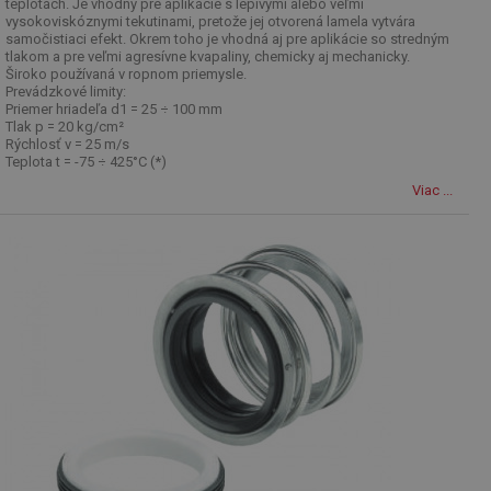
teplotách. Je vhodný pre aplikácie s lepivými alebo veľmi
vysokoviskóznymi tekutinami, pretože jej otvorená lamela vytvára
samočistiaci efekt. Okrem toho je vhodná aj pre aplikácie so stredným
tlakom a pre veľmi agresívne kvapaliny, chemicky aj mechanicky.
Široko používaná v ropnom priemysle.
Prevádzkové limity:
Priemer hriadeľa d1 = 25 ÷ 100 mm
Tlak p = 20 kg/cm²
Rýchlosť v = 25 m/s
Teplota t = -75 ÷ 425°C (*)
Viac ...