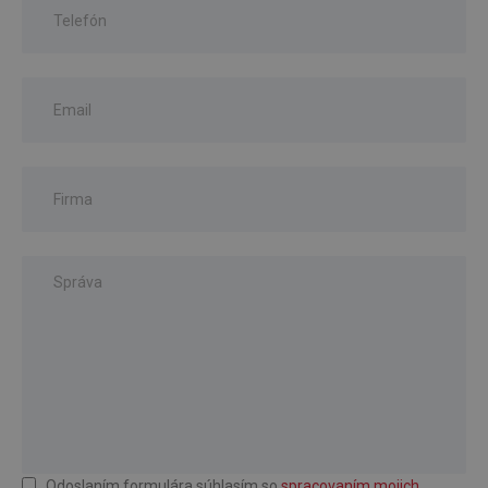
Odoslaním formulára súhlasím so
spracovaním mojich