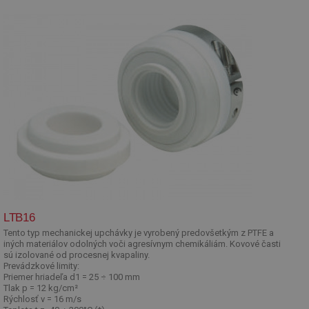
LTB16
Tento typ mechanickej upchávky je vyrobený predovšetkým z PTFE a
iných materiálov odolných voči agresívnym chemikáliám. Kovové časti
sú izolované od procesnej kvapaliny.
Prevádzkové limity:
Priemer hriadeľa d1 = 25 ÷ 100 mm
Tlak p = 12 kg/cm²
Rýchlosť v = 16 m/s