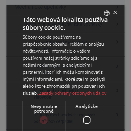
Mechanické upchávky
×
Táto webová lokalita používa
Komponentové mechanické upchávky
súbory cookie.
SLOVAK
Súbory cookie používame na
ENGLISH
Jedno pružinové mechanické
prispôsobenie obsahu, reklám a analýzu
upchávky
návštevnosti. Informácie o vašom
používaní našej stránky zdieľame aj s
našimi reklamnými a analytickými
Viac pružinové mechanické
partnermi, ktorí ich môžu kombinovať s
upchávky
inými informáciami, ktoré ste im poskytli
alebo ktoré zhromaždili pri používaní ich
Mechanické upchávky s
služieb.
Zásady ochrany osobných údajov
vlnovcom
Nevyhnutne
Analytické
potrebné
Náhrady mechanických upchávok
podľa typov čerpadiel