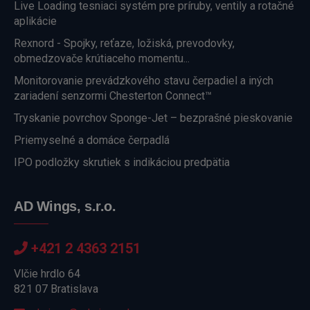
Live Loading tesniaci systém pre príruby, ventily a rotačné
aplikácie
Rexnord - Spojky, reťaze, ložiská, prevodovky,
obmedzovače krútiaceho momentu...
Monitorovanie prevádzkového stavu čerpadiel a iných
zariadení senzormi Chesterton Connect™
Tryskanie povrchov Sponge-Jet – bezprašné pieskovanie
Priemyselné a domáce čerpadlá
IPO podložky skrutiek s indikáciou predpätia
AD Wings, s.r.o.
+421 2 4363 2151
Vlčie hrdlo 64
821 07 Bratislava