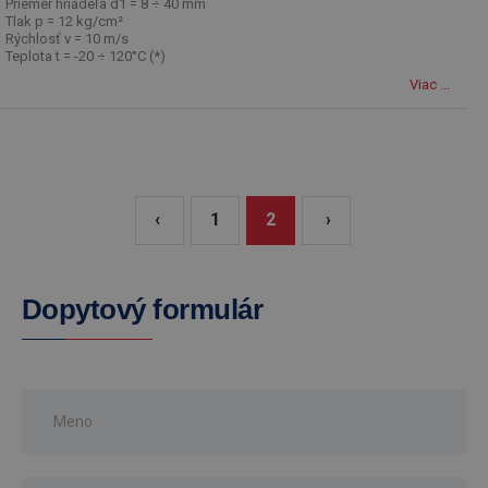
Priemer hriadeľa d1 = 8 ÷ 40 mm
Tlak p = 12 kg/cm²
Rýchlosť v = 10 m/s
Teplota t = -20 ÷ 120°C (*)
Viac ...
‹
1
2
›
Dopytový formulár