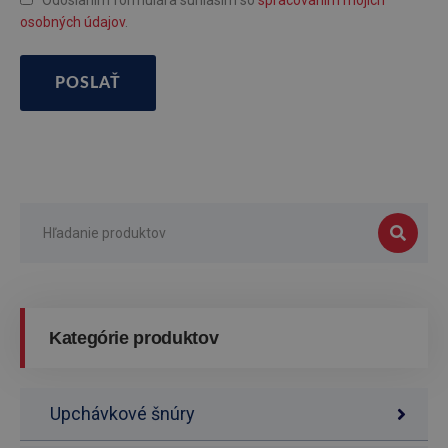
Odoslaním formulára súhlasím so
spracovaním mojich
osobných údajov
.
POSLAŤ
Kategórie produktov
Upchávkové šnúry