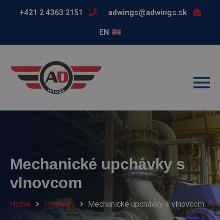
+421 2 4363 2151
adwings@adwings.sk
EN
Mechanické upchávky s
vlnovcom
Home
Produkty
Mechanické upchávky s vlnovcom