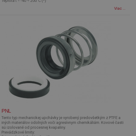
Teplota t = -40 ÷ 200°C (*)
Viac ...
PNL
Tento typ mechanickej upchávky je vyrobený predovšetkým z PTFE a
iných materiálov odolných voči agresívnym chemikáliám. Kovové časti
sú izolované od procesnej kvapaliny.
Prevádzkové limity: