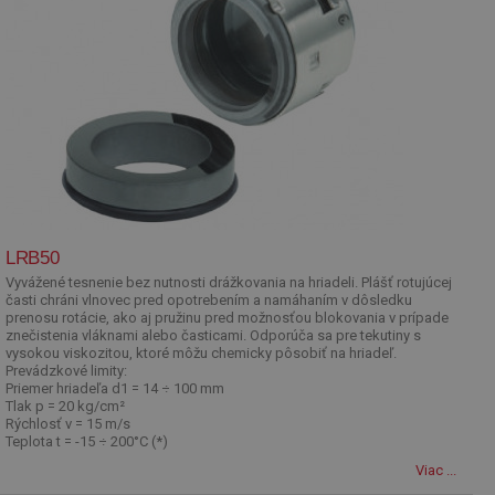
LRB50
Vyvážené tesnenie bez nutnosti drážkovania na hriadeli. Plášť rotujúcej
časti chráni vlnovec pred opotrebením a namáhaním v dôsledku
prenosu rotácie, ako aj pružinu pred možnosťou blokovania v prípade
znečistenia vláknami alebo časticami. Odporúča sa pre tekutiny s
vysokou viskozitou, ktoré môžu chemicky pôsobiť na hriadeľ.
Prevádzkové limity:
Priemer hriadeľa d1 = 14 ÷ 100 mm
Tlak p = 20 kg/cm²
Rýchlosť v = 15 m/s
Teplota t = -15 ÷ 200°C (*)
Viac ...