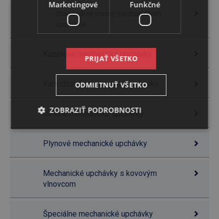
Marketingové
Funkčné
Stacionárne plochy mechanických
upchávok
Kazetové mechanické upchávky
PRIJAŤ VŠETKO
Kartridžové mechanické upchávky
ODMIETNUŤ VŠETKO
ZOBRAZIŤ PODROBNOSTI
Delené mechanické upchávky
Plynové mechanické upchávky
Mechanické upchávky s kovovým
vlnovcom
Špeciálne mechanické upchávky