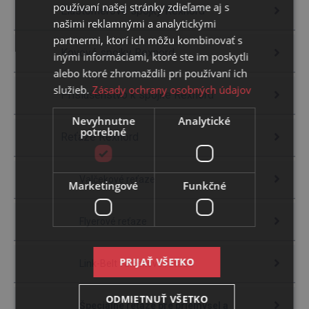
používaní našej stránky zdieľame aj s
Elastomérové spojky Rexnord
našimi reklamnými a analytickými
partnermi, ktorí ich môžu kombinovať s
Kovové spojky Rexnord
inými informáciami, ktoré ste im poskytli
alebo ktoré zhromaždili pri používaní ich
služieb.
Zásady ochrany osobných údajov
Príslušenstvo k spojke Rexnord
Nevyhnutne
Analytické
potrebné
Reťaze Rexnord
Valčekové reťaze
Marketingové
Funkčné
Flyerové reťaze
PRIJAŤ VŠETKO
Link-Belt valčekové reťaze
ODMIETNUŤ VŠETKO
Špeciálne reťaze pre priemysel a