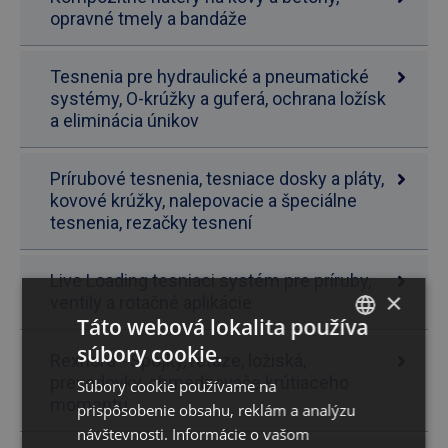
opravné tmely a bandáže
Tesnenia pre hydraulické a pneumatické
systémy, O-krúžky a guferá, ochrana ložísk
a eliminácia únikov
Prírubové tesnenia, tesniace dosky a pláty,
kovové krúžky, nalepovacie a špeciálne
tesnenia, rezačky tesnení
Live Loading tesniaci systém pre príruby,
×
ventily a rotačné aplikácie
Táto webová lokalita používa
súbory cookie.
SLOVAK
Rexnord - Spojky, reťaze, ložiská,
prevodovky, obmedzovače krútiaceho
Súbory cookie používame na
ENGLISH
momentu...
prispôsobenie obsahu, reklám a analýzu
návštevnosti. Informácie o vašom