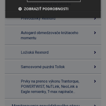
reťaze vyrábané na zakázku
ZOBRAZIŤ PODROBNOSTI
Prevodovky Rexnord
Autogard obmedzovače krútiaceho
momentu
Ložiská Rexnord
Samosvorné puzdrá Tollok
Prvky na prenos výkonu Trantorque,
POWERTWIST, NuTLink, NeoLink a
Eagle remienky, T-max napínače...
Monitorovanie prevádzkového stavu