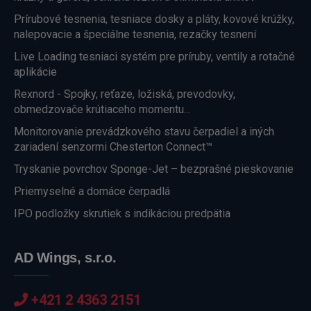
Prírubové tesnenia, tesniace dosky a pláty, kovové krúžky,
nalepovacie a špeciálne tesnenia, rezačky tesnení
Live Loading tesniaci systém pre príruby, ventily a rotačné
aplikácie
Rexnord - Spojky, reťaze, ložiská, prevodovky,
obmedzovače krútiaceho momentu...
Monitorovanie prevádzkového stavu čerpadiel a iných
zariadení senzormi Chesterton Connect™
Tryskanie povrchov Sponge-Jet – bezprašné pieskovanie
Priemyselné a domáce čerpadlá
IPO podložky skrutiek s indikáciou predpätia
AD Wings, s.r.o.
+421 2 4363 2151