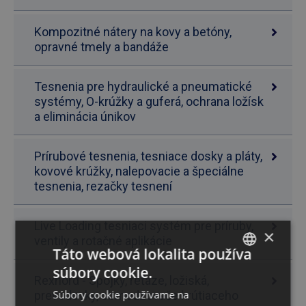
Kompozitné nátery na kovy a betóny,
opravné tmely a bandáže
Tesnenia pre hydraulické a pneumatické
systémy, O-krúžky a guferá, ochrana ložísk
a eliminácia únikov
Prírubové tesnenia, tesniace dosky a pláty,
kovové krúžky, nalepovacie a špeciálne
tesnenia, rezačky tesnení
Live Loading tesniaci systém pre príruby,
×
ventily a rotačné aplikácie
Táto webová lokalita používa
súbory cookie.
SLOVAK
Rexnord - Spojky, reťaze, ložiská,
Súbory cookie používame na
prevodovky, obmedzovače krútiaceho
ENGLISH