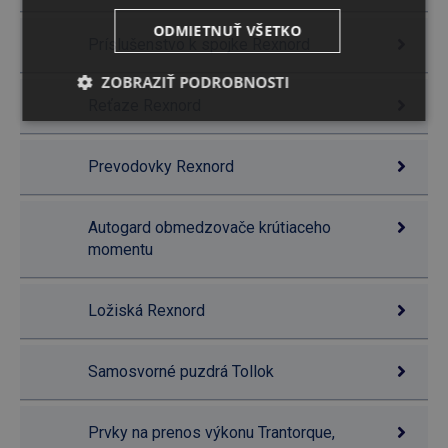
ODMIETNUŤ VŠETKO
Príslušenstvo k spojke Rexnord
ZOBRAZIŤ PODROBNOSTI
Reťaze Rexnord
Prevodovky Rexnord
Autogard obmedzovače krútiaceho
momentu
Ložiská Rexnord
Samosvorné puzdrá Tollok
Prvky na prenos výkonu Trantorque,