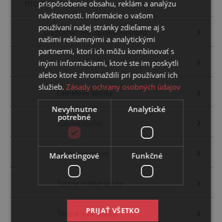
momentu...
prispôsobenie obsahu, reklám a analýzu
návštevnosti. Informácie o vašom
používaní našej stránky zdieľame aj s
Elastomérové spojky Rexnord
našimi reklamnými a analytickými
partnermi, ktorí ich môžu kombinovať s
inými informáciami, ktoré ste im poskytli
Kovové spojky Rexnord
alebo ktoré zhromaždili pri používaní ich
služieb.
Zásady ochrany osobných údajov
Lamelové spojky
Nevyhnutne
Analytické
potrebné
Zubové spojky
Pružinové spojky
Marketingové
Funkčné
Torzne mäkké spojky
PRIJAŤ VŠETKO
Torzne tuhé spojky