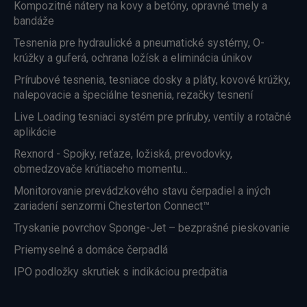
Kompozitné nátery na kovy a betóny, opravné tmely a
bandáže
Tesnenia pre hydraulické a pneumatické systémy, O-
krúžky a guferá, ochrana ložísk a eliminácia únikov
Prírubové tesnenia, tesniace dosky a pláty, kovové krúžky,
nalepovacie a špeciálne tesnenia, rezačky tesnení
Live Loading tesniaci systém pre príruby, ventily a rotačné
aplikácie
Rexnord - Spojky, reťaze, ložiská, prevodovky,
obmedzovače krútiaceho momentu...
Monitorovanie prevádzkového stavu čerpadiel a iných
zariadení senzormi Chesterton Connect™
Tryskanie povrchov Sponge-Jet – bezprašné pieskovanie
Priemyselné a domáce čerpadlá
IPO podložky skrutiek s indikáciou predpätia