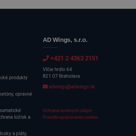
AD Wings, s.r.o.
+421 2 4363 2151
Vlčie hrdlo 64
821 07 Bratislava
cké produkty
adwings@adwings.sk
betóny, opravné
neumatické
Ochrana osobných údajov
chrana ložísk a
Pravidlá spracovania cookies
osky a pláty,