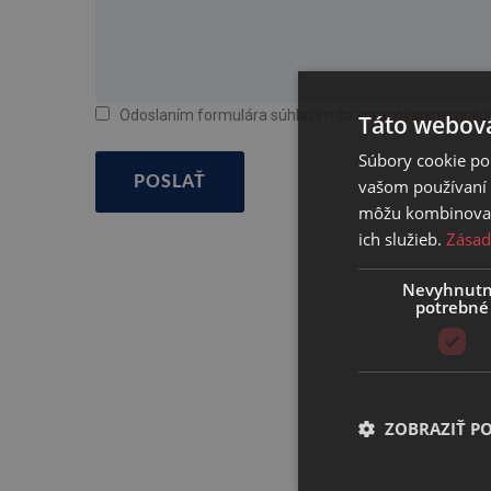
Odoslaním formulára súhlasím so
spracovaním mojic
Táto webová
Súbory cookie po
POSLAŤ
vašom používaní n
môžu kombinovať s
ich služieb.
Zásad
Nevyhnut
potrebné
ZOBRAZIŤ P