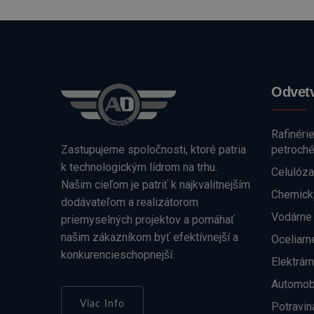
Odvetv
Rafinéri
Zastupujeme spoločnosti, ktoré patria
petroch
k technologickým lídrom na trhu.
Celulóza
Našim cieľom je patriť k najkvalitnejším
Chemick
dodávateľom a realizátorom
Vodárne
priemyselných projektov a pomáhať
našim zákazníkom byť efektívnejší a
Oceliarn
konkurencieschopnejší.
Elektrár
Automob
Viac Info
Potravin