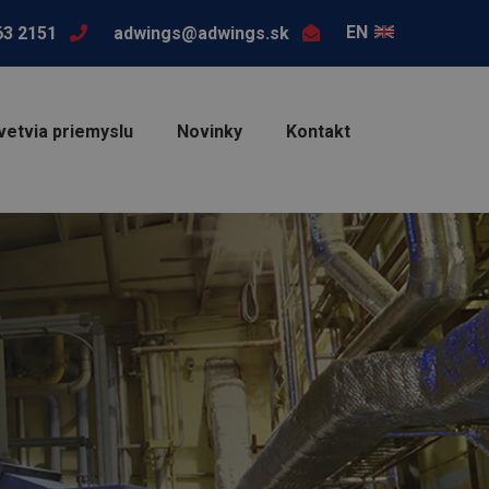
EN
63 2151
adwings@adwings.sk
vetvia priemyslu
Novinky
Kontakt