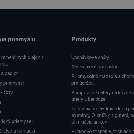
ia priemyslu
Produkty
e minerálnych olejov a
Upchávkové šnúry
émia
Mechanické upchávky
 a papier
Priemyselné mazadlá a chemi
ý priemysel
pre údržbu
 a ČOV
Kompozitné nátery na kovy a 
tmely a bandáže
e
Tesnenia pre hydraulické a p
ne
systémy, O-krúžky a guferá, o
ilový priemysel
eliminácia únikov
árstvo a farmácia
Prírubové tesnenia, tesniace d