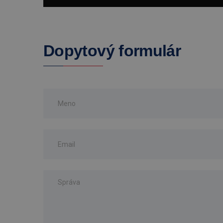
Dopytový formulár
Pre zobrazenie videa 
Nast