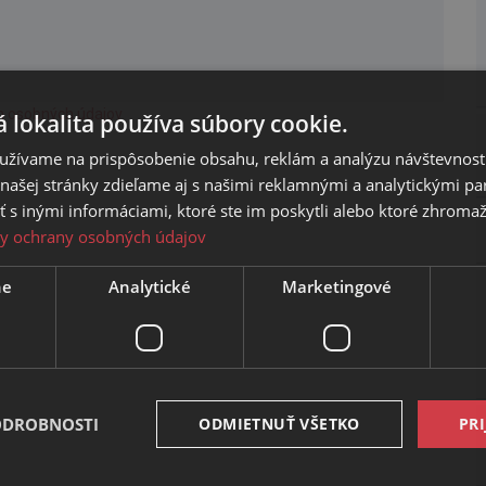
h osobných údajov
.
 lokalita používa súbory cookie.
užívame na prispôsobenie obsahu, reklám a analýzu návštevnosti
ašej stránky zdieľame aj s našimi reklamnými a analytickými par
 inými informáciami, ktoré ste im poskytli alebo ktoré zhromažd
y ochrany osobných údajov
ne
Analytické
Marketingové
ODROBNOSTI
ODMIETNUŤ VŠETKO
PRI