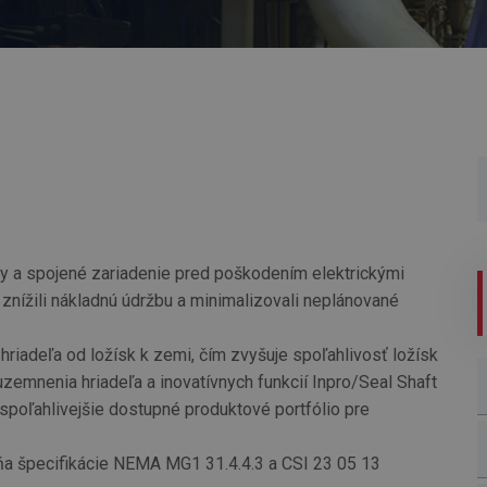
ry a spojené zariadenie pred poškodením elektrickými
 znížili nákladnú údržbu a minimalizovali neplánované
riadeľa od ložísk k zemi, čím zvyšuje spoľahlivosť ložísk
zemnenia hriadeľa a inovatívnych funkcií Inpro/Seal Shaft
jspoľahlivejšie dostupné produktové portfólio pre
ňa špecifikácie NEMA MG1 31.4.4.3 a CSI 23 05 13