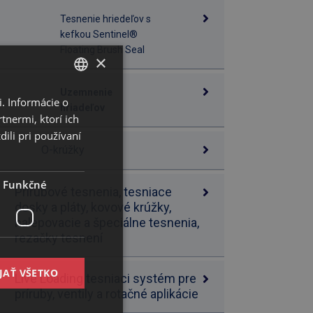
Tesnenie hriedeľov s
kefkou Sentinel®
Floating Brush Seal
×
Uzemnenie
. Informácie o
SLOVAK
hriadeľov
tnermi, ktorí ich
ENGLISH
ili pri používaní
O-krúžky
Funkčné
Prírubové tesnenia, tesniace
dosky a pláty, kovové krúžky,
nalepovacie a špeciálne tesnenia,
rezačky tesnení
JAŤ VŠETKO
Live Loading tesniaci systém pre
príruby, ventily a rotačné aplikácie