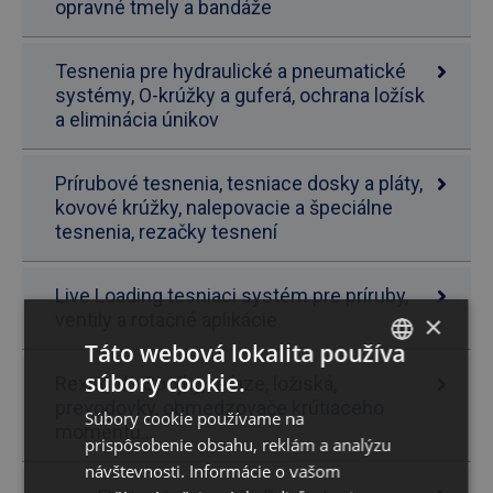
opravné tmely a bandáže
Tesnenia pre hydraulické a pneumatické
systémy, O-krúžky a guferá, ochrana ložísk
a eliminácia únikov
Prírubové tesnenia, tesniace dosky a pláty,
kovové krúžky, nalepovacie a špeciálne
tesnenia, rezačky tesnení
Live Loading tesniaci systém pre príruby,
ventily a rotačné aplikácie
×
Táto webová lokalita používa
súbory cookie.
Rexnord - Spojky, reťaze, ložiská,
SLOVAK
prevodovky, obmedzovače krútiaceho
Súbory cookie používame na
ENGLISH
momentu...
prispôsobenie obsahu, reklám a analýzu
návštevnosti. Informácie o vašom