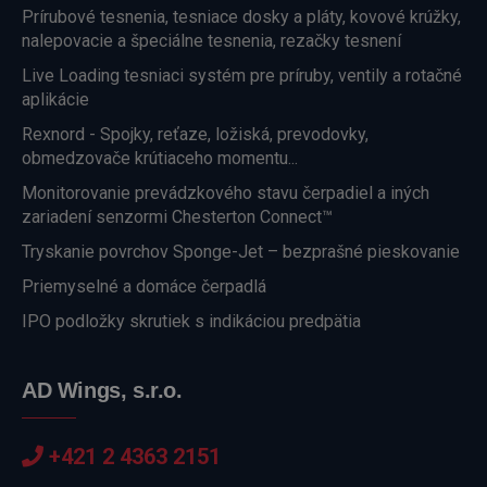
Prírubové tesnenia, tesniace dosky a pláty, kovové krúžky,
nalepovacie a špeciálne tesnenia, rezačky tesnení
Live Loading tesniaci systém pre príruby, ventily a rotačné
aplikácie
Rexnord - Spojky, reťaze, ložiská, prevodovky,
obmedzovače krútiaceho momentu...
Monitorovanie prevádzkového stavu čerpadiel a iných
zariadení senzormi Chesterton Connect™
Tryskanie povrchov Sponge-Jet – bezprašné pieskovanie
Priemyselné a domáce čerpadlá
IPO podložky skrutiek s indikáciou predpätia
AD Wings, s.r.o.
+421 2 4363 2151