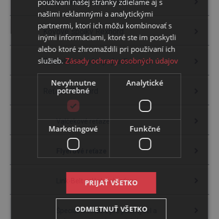
používaní našej stránky zdieľame aj s
Elastomérové spojky Rexnord
našimi reklamnými a analytickými
partnermi, ktorí ich môžu kombinovať s
Kovové spojky Rexnord
inými informáciami, ktoré ste im poskytli
alebo ktoré zhromaždili pri používaní ich
služieb.
Zásady ochrany osobných údajov
Príslušenstvo k spojke Rexnord
Nevyhnutne
Analytické
potrebné
Reťaze Rexnord
Valčekové reťaze
Marketingové
Funkčné
Flyerové reťaze
Link-Belt valčekové reťaze
PRIJAŤ VŠETKO
ODMIETNUŤ VŠETKO
Špeciálne reťaze pre priemysel a