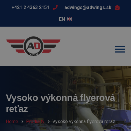
+421 2 4363 2151
adwings@adwings.sk
EN
Vysoko výkonná flyerová
reťaz
Home
Produkty
Vysoko výkonná flyerová reťaz