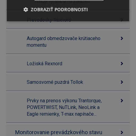
reťaze vyrábané na zakázku
ZOBRAZIŤ PODROBNOSTI
Prevodovky Rexnord
Autogard obmedzovače krútiaceho
momentu
Ložiská Rexnord
Samosvorné puzdrá Tollok
Prvky na prenos výkonu Trantorque,
POWERTWIST, NuTLink, NeoLink a
Eagle remienky, T-max napínače...
Monitorovanie prevádzkového stavu